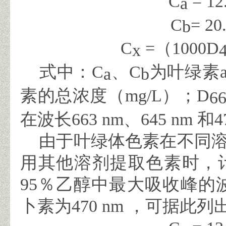
C
= 12
a
C
= 20
b
C
=
（
1000
D
x
式中：
C
、
C
为叶绿素
a
b
素的总浓度（
mg/L
）；
D
6
在波长
663 nm
、
645 nm
和
4
由于叶绿体色素在不同溶
用其他溶剂提取色素时，
95
％乙醇中最大吸收峰的
卜素为
470 nm
，可据此列