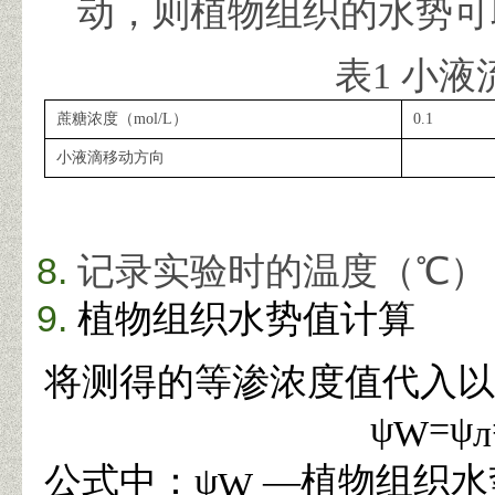
动，则植物组织的水势可
表
1
小液
蔗糖浓度（
mol/L
）
0.1
小液滴移动方向
记录实验时的温度（
℃
）
植物组织水势值计算
将测得的等渗浓度值代入以
ψ
=ψ
W
л
公式中：
ψ
—
植物组织水
W