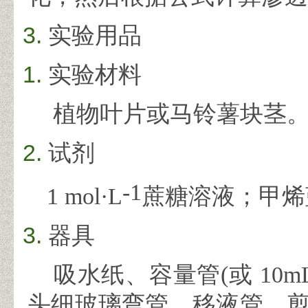
实验用品
实验材料
植物叶片或马铃薯块茎
试剂
-1
1 mol·L
蔗糖溶液；甲烯
器具
吸水纸、容量管
(
或
10m
头细玻璃弯管、移液管、