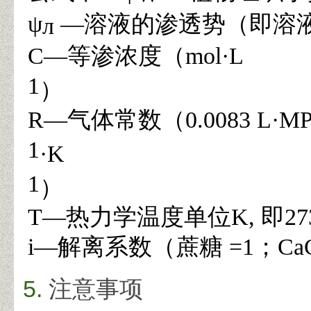
ψ
—
溶液的渗透势（即溶
л
C—
等渗浓度（
mol·L
1
）
R—
气体常数（
0.0083 L·MP
1
·K
1
）
T—
热力学温度单位
K,
即
27
i—
解离系数（蔗糖
=1
；
Ca
注意事项