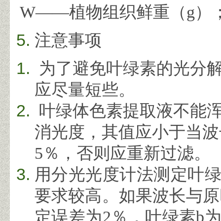
W——
植物组织鲜重（
g
）
注意事项
为了避免叶绿素的光分解
应尽量短些。
叶绿体色素提取液不能
消光度，其值应小于当波
5
％，否则应重新过滤。
用分光光度计法测定叶
要求较高。如果波长与原
定误差为
2
％，叶绿素
b