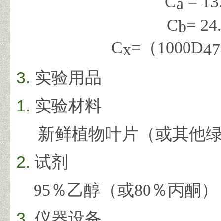
C
= 13
a
C
= 24
b
C
=
（
1000
D
x
4
实验用品
实验材料
新鲜植物叶片（或其他
试剂
95
％乙醇（或
80
％丙酮）
仪器设备