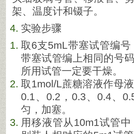
架、温度计和镊子。
实验步骤
6
5mL
取
支
带塞试管编号
带塞试管编上相同的号
所用试管一定要干燥。
1mol/L
取
蔗糖溶液作母液
0.1
0.2
0.3
0.4
0.
、
，
、
、
匀，加塞。
10m1
用移液管从
试管中