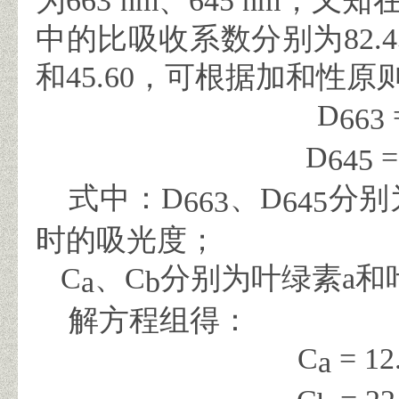
为
663 nm
、
645 nm
，又知
中的比吸收系数分别为
82.4
和
45.60
，可根据加和性原
D
663
D
=
645
式中：
D
、
D
分别
663
645
时的吸光度；
C
、
C
分别为叶绿素
a
和
a
b
解方程组得：
C
= 12
a