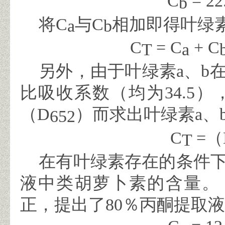
C
= 22
b
将
C
与
C
相加即得叶绿
a
b
C
= C
+ C
T
a
另外，由于叶绿素
a
、
b
比吸收系数（均为
34.5
）
（
D
）而求出叶绿素
a
、
652
C
=
（
T
在有叶绿素存在的条件下
液中类胡萝卜素的含量
正，提出了
80
％丙酮提取液