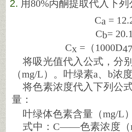
用
80%
丙酮提取代入下列
C
= 12.
a
C
= 20.
b
C
=
（
1000
D
x
4
将吸光值代入公式，分
（
mg/L
）。
叶绿素
a
、
b
浓
将色素浓度代入下列公式
量：
叶绿体色素含量（
mg/L
式中：
C——
色素浓度（