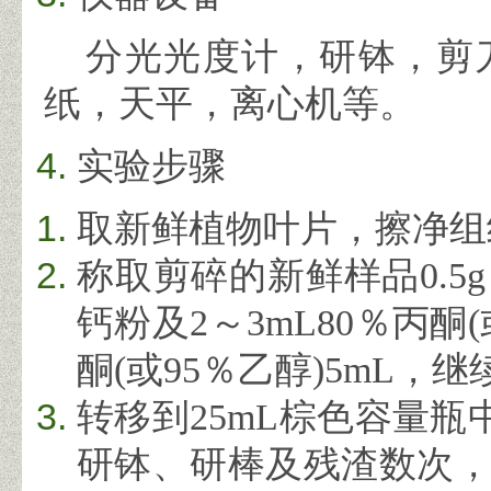
分光光度计，研钵，剪
纸，天平，离心机等。
实验步骤
取新鲜植物叶片，擦净组
称取剪碎的新鲜样品
0.5g
钙粉及
2
～
3mL
80
％丙酮
(
酮
(
或
95
％乙醇
)5mL
，继
转移到
25mL
棕色容量瓶
研钵、研棒及残渣数次