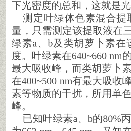
下光密度的总和，这就是光
测定叶绿体色素混合提
量，只需测定该提取液在
绿素
a
、
b
及类胡萝卜素在
度。叶绿素在
640~660 nm
最大吸收峰，而类胡萝卜
在
400~500 nm
有最大吸收
素等物质的干扰，所用单
峰。
已知叶绿素
a
、
b
的
80%