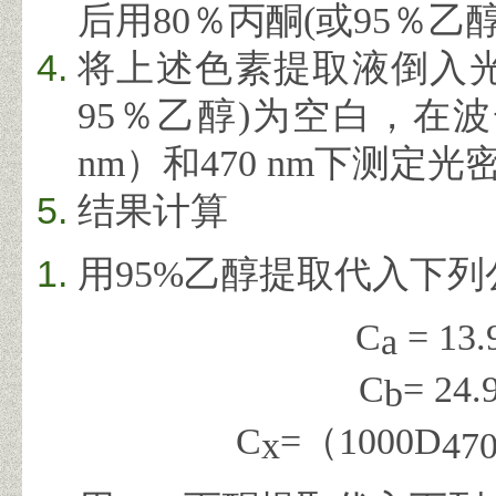
后用
80
％丙酮
(
或
95
％乙
将上述色素提取液倒入
95
％乙醇
)
为空白，在波
nm
）和
470 nm
下测定光
结果计算
用
95%
乙醇提取代入下列
C
= 13.
a
C
= 24.
b
C
=
（
1000
D
x
47